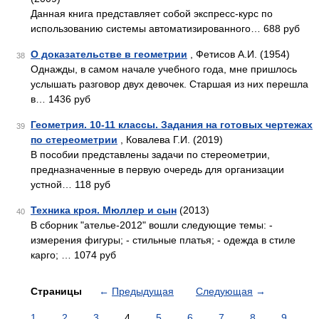
Данная книга представляет собой экспресс-курс по
использованию системы автоматизированного… 688 руб
О доказательстве в геометрии
, Фетисов А.И. (1954)
38
Однажды, в самом начале учебного года, мне пришлось
услышать разговор двух девочек. Старшая из них перешла
в… 1436 руб
Геометрия. 10-11 классы. Задания на готовых чертежах
39
по стереометрии
, Ковалева Г.И. (2019)
В пособии представлены задачи по стереометрии,
предназначенные в первую очередь для организации
устной… 118 руб
Техника кроя. Мюллер и сын
(2013)
40
В сборник "ателье-2012" вошли следующие темы: -
измерения фигуры; - стильные платья; - одежда в стиле
карго; … 1074 руб
Страницы
←
Предыдущая
Следующая
→
1
2
3
4
5
6
7
8
9