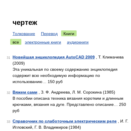
чертеж
Толкование
Перевод
Книги
все
электронные книги
аудиокниги
Новейшая энциклопедия AutoCAD 2009
, Т. Климачева
31
(2009)
Эта уникальная по своему содержанию энциклопедия
содержит всю необходимую информацию по
использованию… 150 руб
Вяжем сами
, З. Ф. Андреева, Л. М. Сорокина (1985)
32
В пособии описана техника вязания коротким и длинным
крючками, вязания на дуге. Представлено описание… 250
руб
Справочник по слаботочным электрическим реле
, И. Г.
33
Игловский, Г. В. Владимиров (1984)